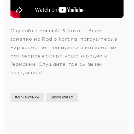
HammAli
Слушайте HammAli & Navai – Всем
заметно на Radio Kartina: погрузитесь в
&
мир качественной музыки и интересных
разговоров в эфире нашего радио в
Германии. Слушайте, где бы вы ни
Navai
находились!
-
ПОП-МУЗЫКА
ШОУБИЗНЕС
Всем
заметно