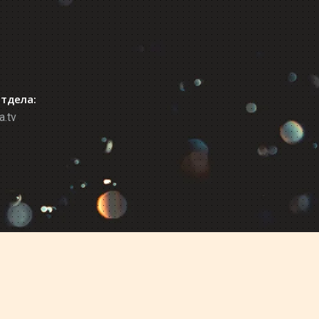
отдела:
a.tv