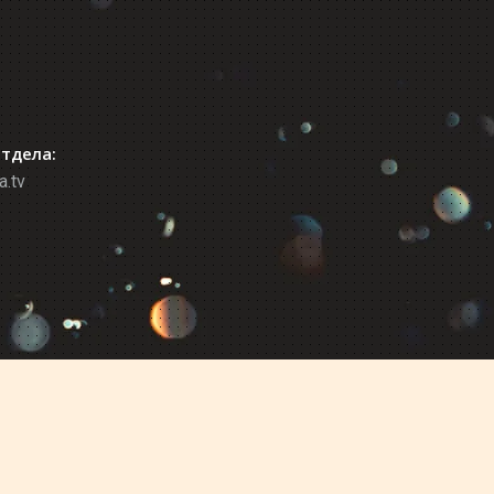
отдела:
a.tv