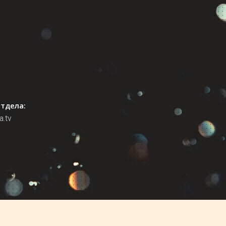
отдела:
a.tv