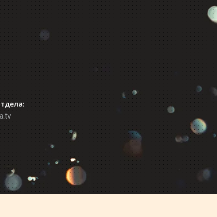
отдела:
a.tv