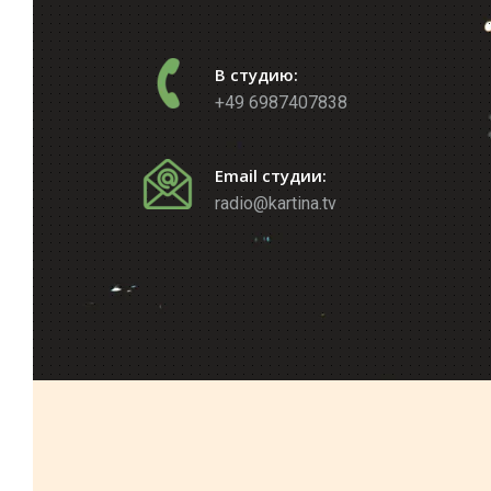
В студию:
+49 6987407838
Email студии:
radio@kartina.tv