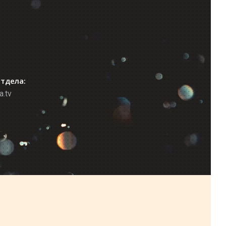
отдела:
a.tv