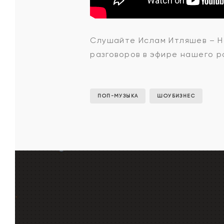
Ислам
Слушайте
Ислам Итляшев – Н
разговоров в эфире нашего ра
Итляшев
-
ПОП-МУЗЫКА
ШОУБИЗНЕС
На
руках