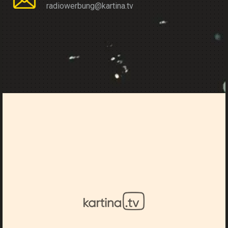
radiowerbung@kartina.tv