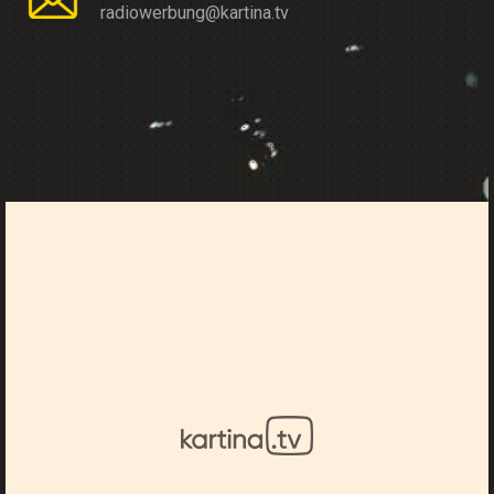
radiowerbung@kartina.tv