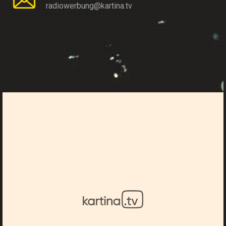
radiowerbung@kartina.tv