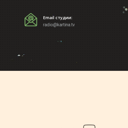
Email студии:
radio@kartina.tv