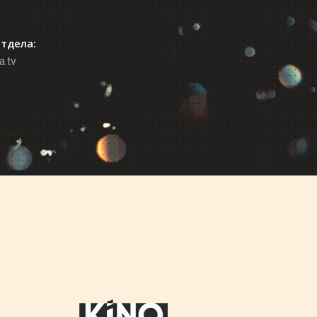
отдела:
a.tv