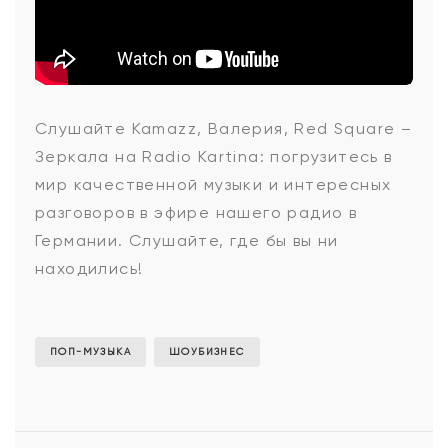
Kamazz,
Слушайте
Kamazz, Валерия, Red Square –
Зеркала
на Radio Kartina: погрузитесь в
Валерия,
мир качественной музыки и интересных
разговоров в эфире нашего радио в
Германии. Слушайте, где бы вы ни
Red
находились!
Square
ПОП-МУЗЫКА
ШОУБИЗНЕС
-
Зеркала