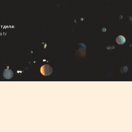
отдела:
a.tv