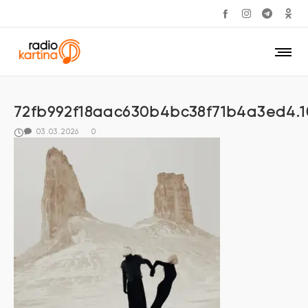
72fb992f18aac630b4bc38f71b4a3ed4.1
03.03.2026
0