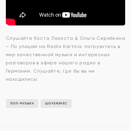
Коста
Слушайте Коста Лакоста & Ольга Серябкина
– По улицам на Radio Kartina: погрузитесь в
Лакоста
мир качественной музыки и интересных
разговоров в эфире нашего радио в
Германии. Слушайте, где бы вы ни
&
находились!
Ольга
ПОП-МУЗЫКА
ШОУБИЗНЕС
Серябкина
-