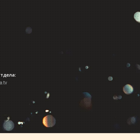
отдела:
a.tv