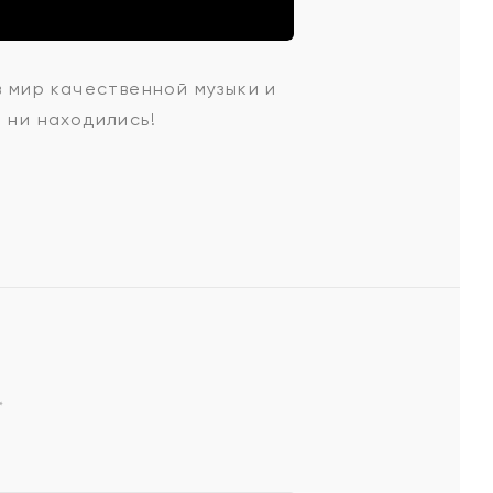
в мир качественной музыки и
 ни находились!
*