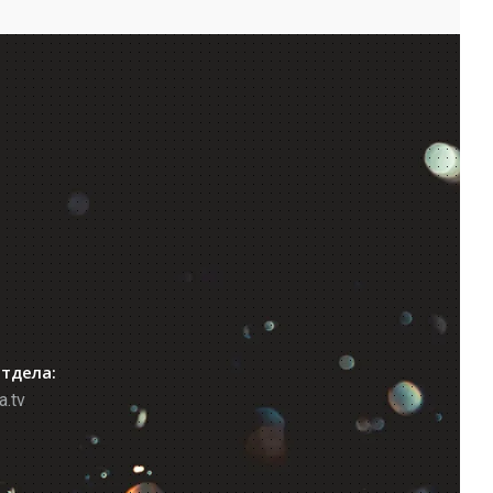
отдела:
a.tv