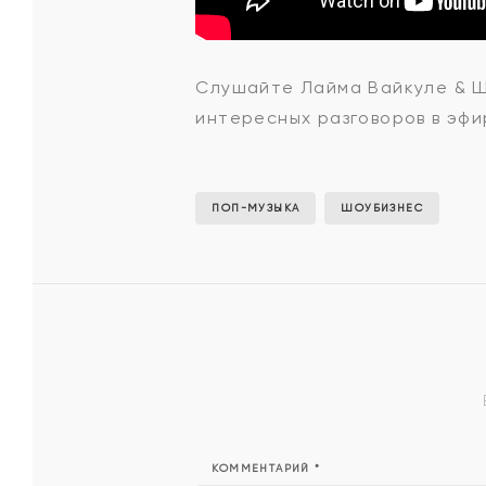
Лайма
Слушайте Лайма Вайкуле & Шу
интересных разговоров в эфи
Вайкуле
&
ПОП-МУЗЫКА
ШОУБИЗНЕС
Шура
БИ-2
-
КОММЕНТАРИЙ
*