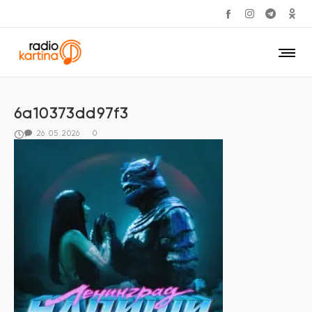
6a10373dd97f3
26.05.2026
0