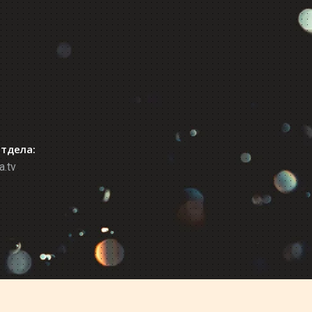
отдела:
a.tv