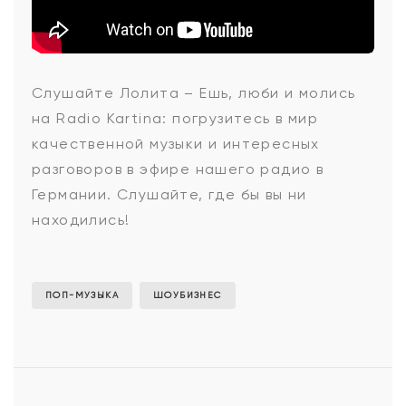
Лолита
Слушайте Лолита – Ешь, люби и молись
на Radio Kartina: погрузитесь в мир
-
качественной музыки и интересных
разговоров в эфире нашего радио в
Германии. Слушайте, где бы вы ни
Ешь,
находились!
люби
ПОП-МУЗЫКА
ШОУБИЗНЕС
и
молись