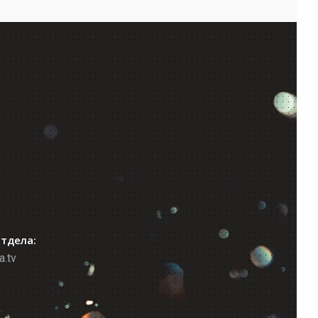
отдела:
a.tv