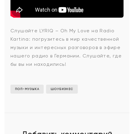
LYRIQ
Слушайте
LYRIQ – Oh My Love
на Radio
Kartina: погрузитесь в мир качественной
-
музыки и интересных разговоров в эфире
нашего радио в Германии. Слушайте, где
бы вы ни находились!
Oh
My
ПОП-МУЗЫКА
ШОУБИЗНЕС
Love