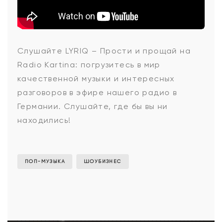
LYRIQ
Слушайте
LYRIQ – Прости и прощай
на
Radio Kartina: погрузитесь в мир
-
качественной музыки и интересных
разговоров в эфире нашего радио в
Германии. Слушайте, где бы вы ни
Прости
находились!
и
ПОП-МУЗЫКА
ШОУБИЗНЕС
прощай