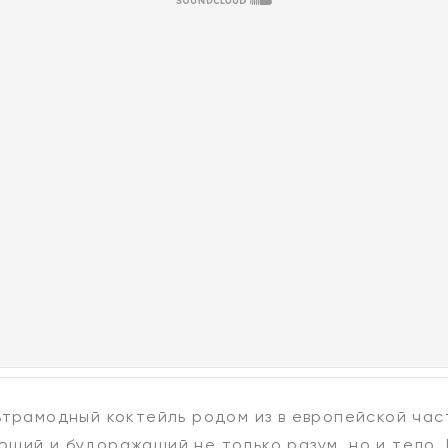
ьтрамодный коктейль родом из в европейской част
щий и будоражащий не только разум, но и тело. 