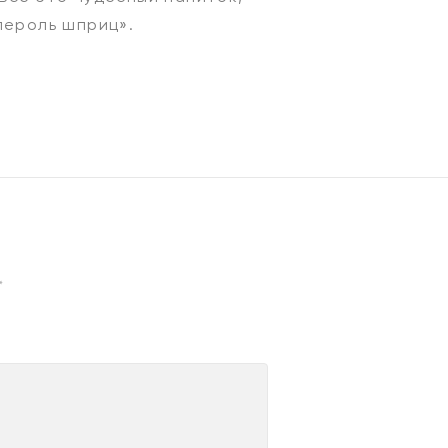
пероль шприц».
*