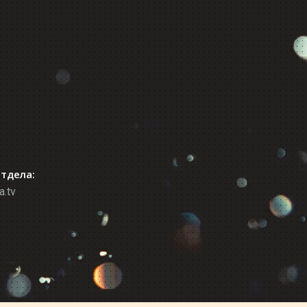
отдела:
a.tv