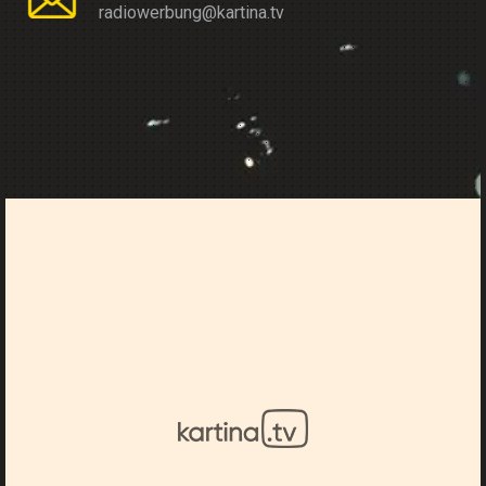
radiowerbung@kartina.tv