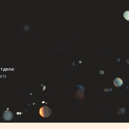
отдела:
a.tv