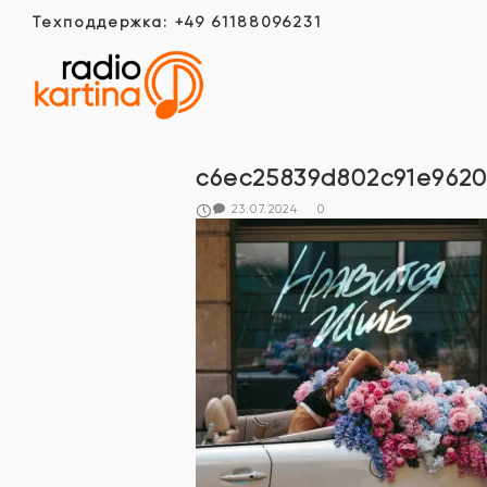
Техподдержка: +49 61188096231
c6ec25839d802c91e9620
23.07.2024
0