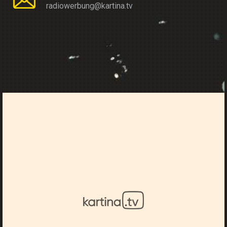
radiowerbung@kartina.tv