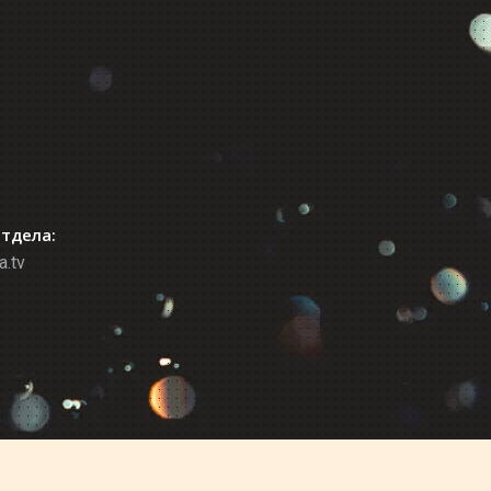
отдела:
a.tv