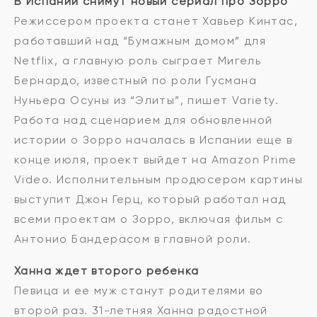
В Испании снимут новый сериал про Зорро
Режиссером проекта станет Хавьер Кинтас,
работавший над “Бумажным домом” для
Netflix, а главную роль сыграет Мигель
Бернардо, известный по роли Гусмана
Нуньера Осуны из “Элиты”, пишет Variety.
Работа над сценарием для обновленной
истории о Зорро началась в Испании еще в
конце июля, проект выйдет на Amazon Prime
Video. Исполнительным продюсером картины
выступит Джон Герц, который работал над
всеми проектам о Зорро, включая фильм с
Антонио Бандерасом в главной роли.
Ханна ждет второго ребенка
Певица и ее муж станут родителями во
второй раз. 31-летняя Ханна радостной