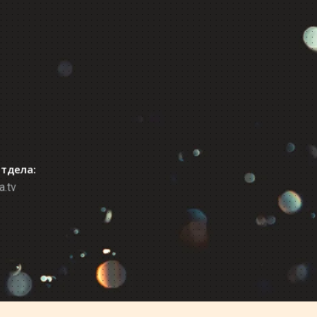
отдела:
a.tv