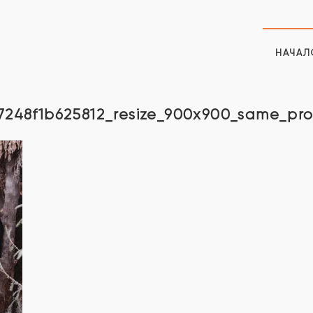
НАЧАЛ
7248f1b625812_resize_900x900_same_pr