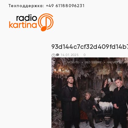
Техподдержка: +49 61188096231
93d144c7cf32d409fd14b
14.01.2025
0