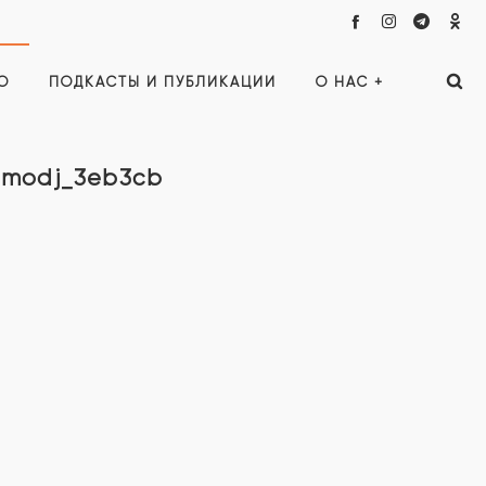
О
ПОДКАСТЫ И ПУБЛИКАЦИИ
О НАС +
omodj_3eb3cb