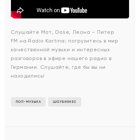
Мот,
Слушайте
Мот, Dose, Леона – Питер
FM
на Radio Kartina: погрузитесь в мир
Dose,
качественной музыки и интересных
разговоров в эфире нашего радио в
Германии. Слушайте, где бы вы ни
Леона
находились!
-
ПОП-МУЗЫКА
ШОУБИЗНЕС
Питер
FM