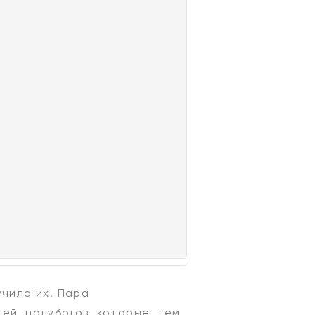
учила их. Пара
ей, полубогов, которые, тем