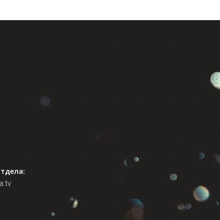
отдела:
a.tv