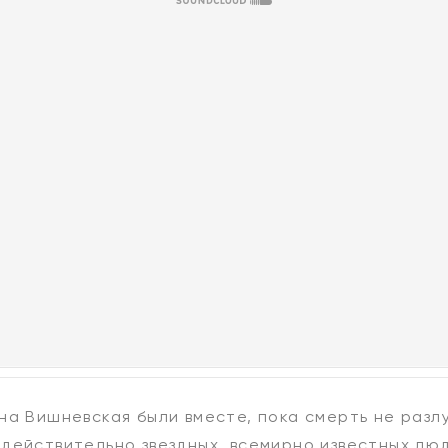
на Вишневская были вместе, пока смерть не разл
действительно звездных, всемирно известных люд