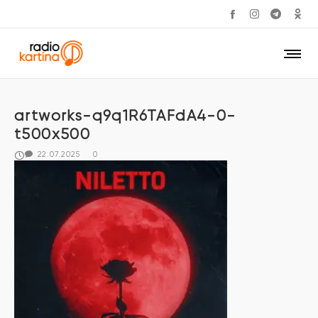
artworks-q9q1R6TAFdA4-0-
t500x500
22.07.2025
0