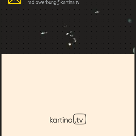
radiowerbung@kartina.tv