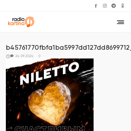
b45761770fbfa1ba5997dd127dd869971
24.09.2024
0