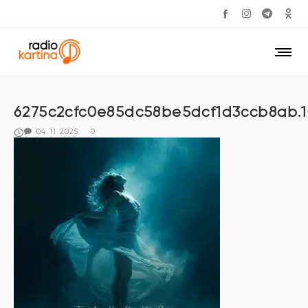
6275c2cfc0e85dc58be5dcf1d3ccb8ab.
04.11.2025
0