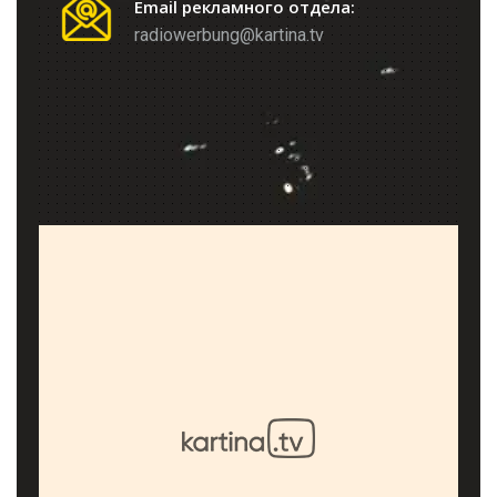
Email рекламного отдела:
radiowerbung@kartina.tv