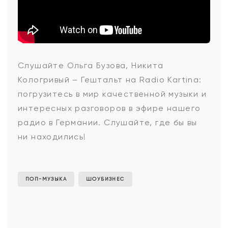
Ольга
Слушайте Ольга Бузова, Никита
Кологривый – Гештальт на Radio Kartina:
Бузова,
погрузитесь в мир качественной музыки и
интересных разговоров в эфире нашего
радио в Германии. Слушайте, где бы вы
Никита
ни находились!
Кологривый
ПОП-МУЗЫКА
ШОУБИЗНЕС
-
Гештальт