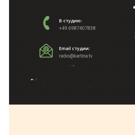
В студию:
+49 6987407838
Email студии:
radio@kartina.tv