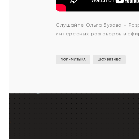
Ольга
Слушайте Ольга Бузова – Разр
интересных разговоров в эфи
Бузова
-
ПОП-МУЗЫКА
ШОУБИЗНЕС
Разреша
себе