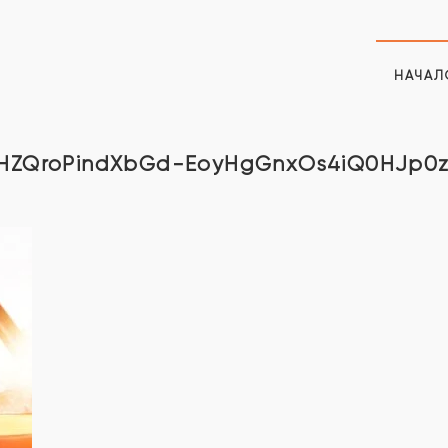
НАЧАЛ
kHZQroPindXbGd-EoyHgGnxOs4iQ0HJp0