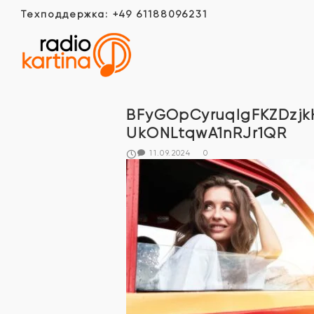
Техподдержка: +49 61188096231
BFyGOpCyruqIgFKZDzj
UkONLtqwA1nRJr1QR
11.09.2024
0