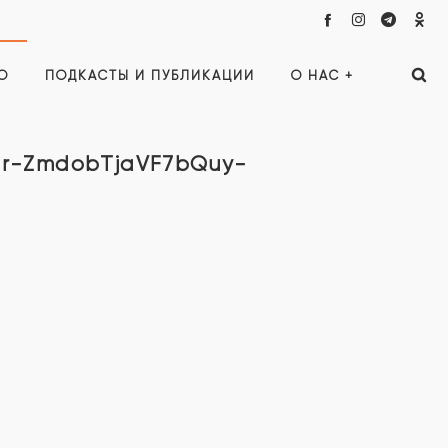
О
ПОДКАСТЫ И ПУБЛИКАЦИИ
О НАС +
zr-ZmdobTjaVF7bQuy-