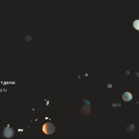
отдела:
a.tv