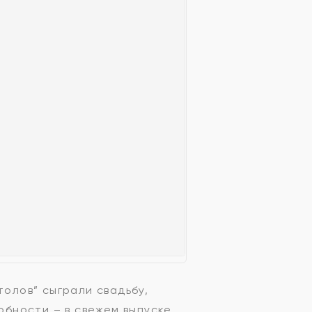
толов” сыграли свадьбу,
обности – в свежем выпуске