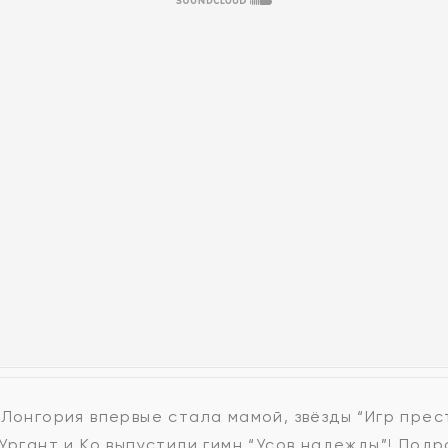
 Лонгория впервые стала мамой, звёзды “Игр прес
Ургант и Ко выпустили гимн “Усов надежды”! Подр