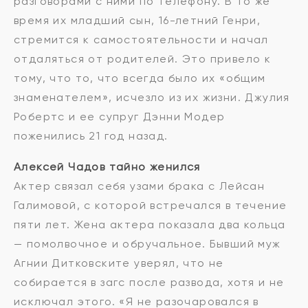
разговорами с ними по телефону. В то же
время их младший сын, 16-летний Генри,
стремится к самостоятельности и начал
отдаляться от родителей. Это привело к
тому, что то, что всегда было их «общим
знаменателем», исчезло из их жизни. Джулия
Робертс и ее супруг Дэнни Модер
поженились 21 год назад.
Алексей Чадов тайно женился
Актер связал себя узами брака с Лейсан
Галимовой, с которой встречался в течение
пяти лет. Жена актера показала два кольца
— помолвочное и обручальное. Бывший муж
Агнии Дитковските уверял, что не
собирается в загс после развода, хотя и не
исключал этого. «Я не разочаровался в