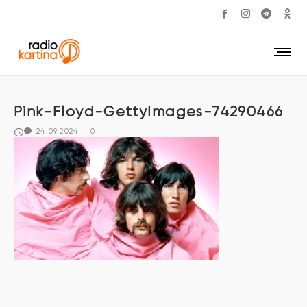
Pink-Floyd-GettyImages-74290466
24.09.2024
0