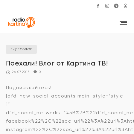
ВИДЕОБЛОГ
Поехали! Влог от Картина ТВ!
26.07.2018
0
Подписывайтесь!
[dfd_new_social_accounts main_style=”style-
1″
dfd_social_networks=”%5B%7B%22dfd_social_ne
facebook%22%2C%22soc_url%22%3A%22url%3Aht
instagram%22%2C%22soc_url%22%3A%22url%3Aht