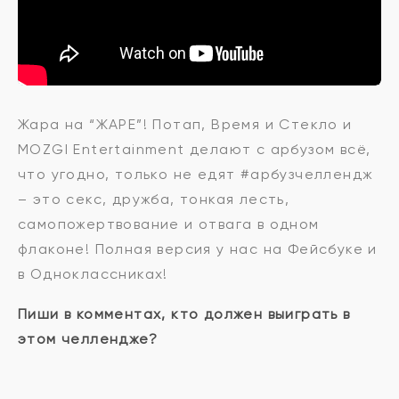
Жара на “ЖАРЕ”! Потап, Время и Стекло и
MOZGI Entertainment делают с арбузом всё,
что угодно, только не едят #арбузчеллендж
– это секс, дружба, тонкая лесть,
самопожертвование и отвага в одном
флаконе! Полная версия у нас на Фейсбуке и
в Одноклассниках!
Пиши в комментах, кто должен выиграть в
этом челлендже?