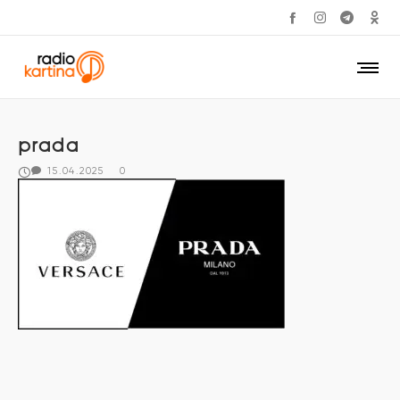
prada
15.04.2025
0