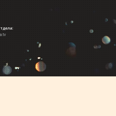
отдела:
a.tv