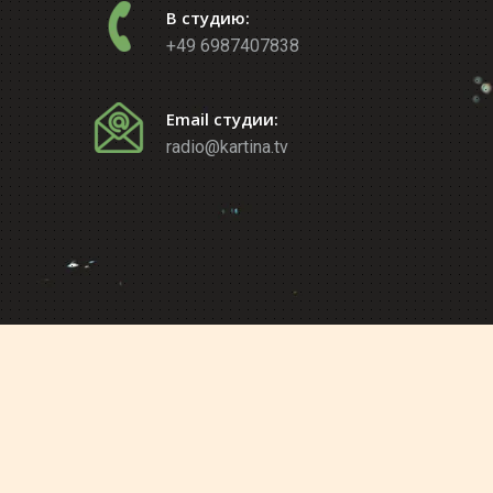
В студию:
+49 6987407838
Email студии:
radio@kartina.tv