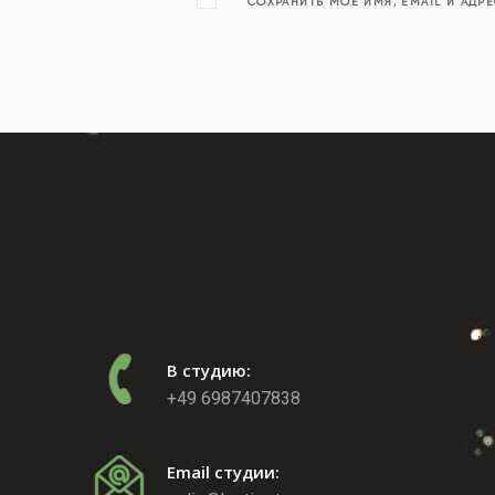
СОХРАНИТЬ МОЁ ИМЯ, EMAIL И АДР
В студию:
+49 6987407838
Email студии: