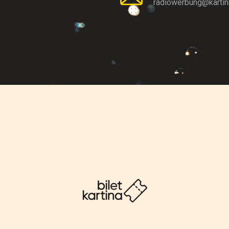
radiowerbung@kartin