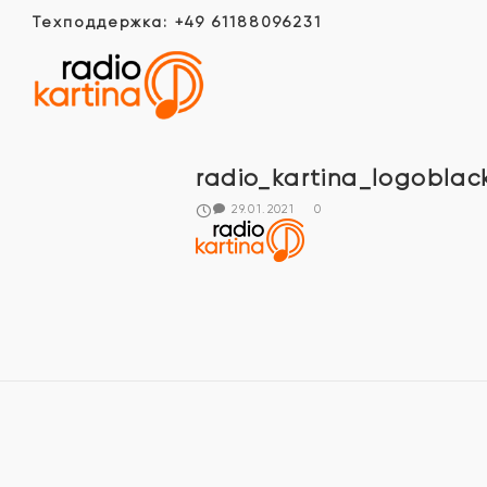
Техподдержка: +49 61188096231
radio_kartina_logobla
29.01.2021
0