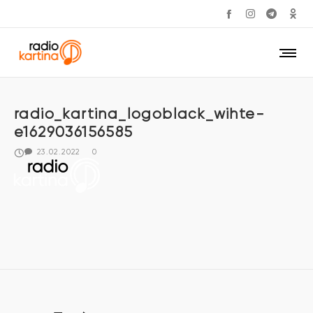
radio_kartina_logoblack_wihte-
e1629036156585
23.02.2022
0