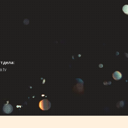
отдела:
a.tv