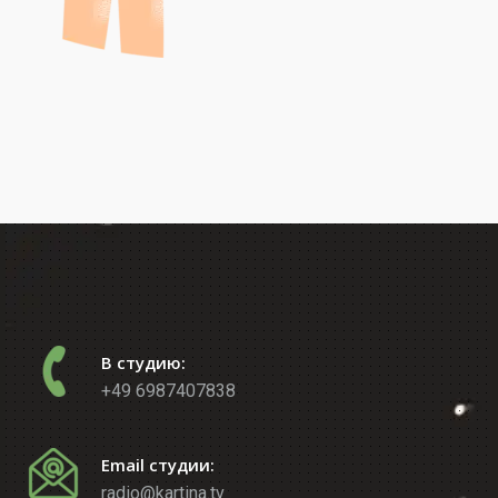
В студию:
+49 6987407838
Email студии:
radio@kartina.tv