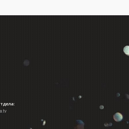
отдела:
a.tv