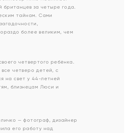
й британцев за четыре года.
ческим тайнам. Сами
 загадочности,
ораздо более великим, чем
своего четвертого ребёнка.
 все четверо детей, с
я на свет у 44-летней
тям, близнецам Люси и
еличко — фотограф, дизайнер
нила его работу над