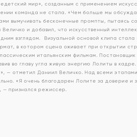
Недетский мир», созданным с применением искус
ении команда не стала. «Чем больше мы обсужда
ами вымучивать бесконечные промпты, пытаясь со
л Величко и добавил, что искусственный интелле
дним взглядом. Визуальной основой клипа стала 
мат, в котором сцена оживает при открытии стр
классическим итальянским фильмам. Постановщик
вив во главу угла живую энергию Лолиты в кадре.
», — отметил Даниил Величко. Над всеми этапами
ьно. «Я очень благодарен Лолите за доверие и з
, — признался режиссер.