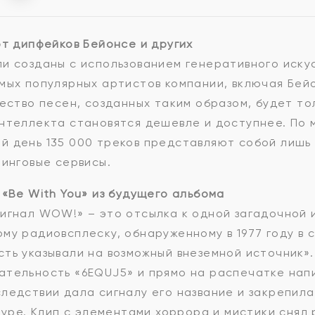
от дипфейков Бейонсе и других
и созданы с использованием генеративного иску
мых популярных артистов компании, включая Бей
ество песен, созданных таким образом, будет тол
нтеллекта становятся дешевле и доступнее. По 
й день 135 000 треков представляют собой лишь 
минговые сервисы.
 «Be With You» из будущего альбома
игнал WOW!» – это отсылка к одной загадочной 
му радиовсплеску, обнаруженному в 1977 году в с
ть указывали на возможный внеземной источник».
ательность «6EQUJ5» и прямо на распечатке напи
ледствии дала сигналу его название и закрепила 
ьтуре. Клип с элементами хоррора и мистики снял