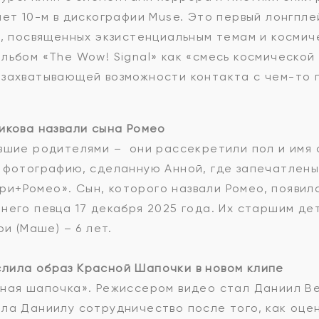
нет 10-м в дискографии Muse. Это первый лонгпле
в, посвященных экзистенциальным темам и косми
льбом «The Wow! Signal» как «смесь космической
 захватывающей возможности контакта с чем-то г
икова назвали сына Ромео
вшие родителями – они рассекретили пол и имя 
 фотографию, сделанную Анной, где запечатлены
+Ромео». Сын, которого назвали Ромео, появилс
него певца 17 декабря 2025 года. Их старшим де
ри (Маше) – 6 лет.
лила образ Красной Шапочки в новом клипе
сная шапочка». Режиссером видео стал Даниил В
ла Даниилу сотрудничество после того, как оце