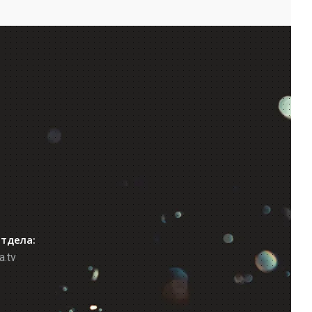
отдела:
a.tv