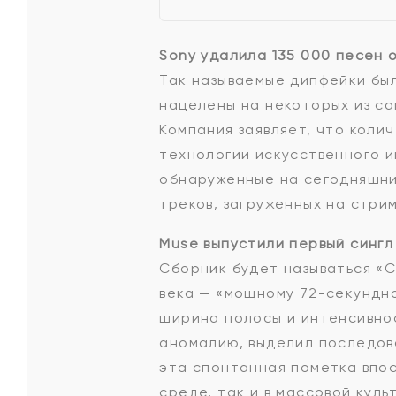
Sony удалила 135 000 песен 
Так называемые дипфейки был
нацелены на некоторых из са
Компания заявляет, что колич
технологии искусственного и
обнаруженные на сегодняшни
треков, загруженных на стри
Muse выпустили первый сингл
Сборник будет называться «С
века — «мощному 72-секундно
ширина полосы и интенсивнос
аномалию, выделил последов
эта спонтанная пометка впос
среде, так и в массовой кул