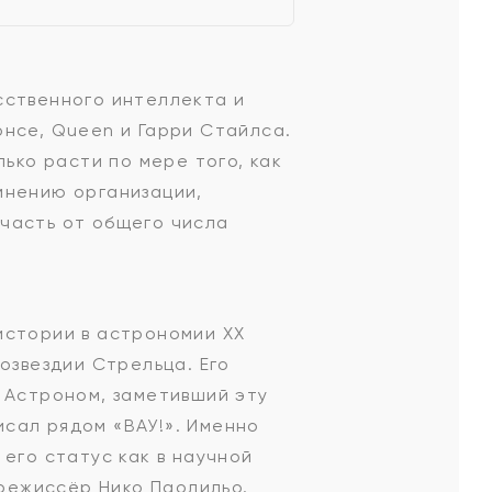
сственного интеллекта и
онсе, Queen и Гарри Стайлса.
ько расти по мере того, как
мнению организации,
часть от общего числа
истории в астрономии XX
озвездии Стрельца. Его
 Астроном, заметивший эту
сал рядом «ВАУ!». Именно
его статус как в научной
 режиссёр Нико Паолильо.